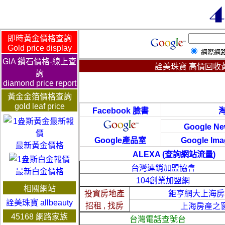
即時黃金價格查詢
Gold price display
網際網
GIA 鑽石價格-線上查
詮美珠寶 高價回收黃金,白金
詢
diamond price report
黃金金箔價格查詢
gold leaf price
Facebook 臉書
Google 
Google產品室
Google I
最新黃金價格
ALEXA (查詢網站流量)
台灣連銷加盟協會
最新白金價格
104創業加盟網
相關網站
投資房地產
鉅亨網大上海房
詮美珠寶 allbeauty
招租 , 找房
上海房產之
45168 網路家族
台灣電話查號台